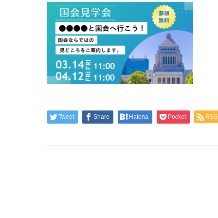
Child
子育て支援
Tweet
Share
Hatena
Pocket
RSS