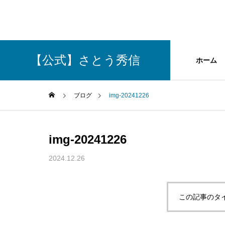
【公式】さとう秀信
ホーム
ブログ
img-20241226
GREETIN
img-20241226
ご挨拶
2024.12.26
理念
政策
Philosophy
Policy
この記事のタ
Social Con
社会貢献