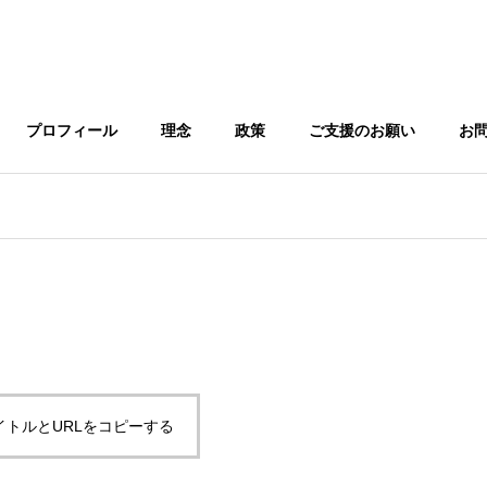
プロフィール
理念
政策
ご支援のお願い
お
G
BASIC PRINCIPLE
基本理念
イトルとURLをコピーする
tributions
NATIONAL AFFAIRS
国政への考え