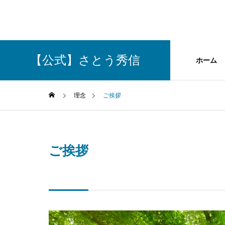
【公式】さとう秀信
ホーム
理念
ご挨拶
GREETIN
ご挨拶
ご挨拶
理念
政策
Philosophy
Policy
Social Con
社会貢献