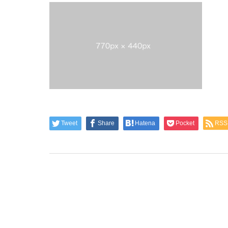
Child
子育て支援
Tweet
Share
Hatena
Pocket
RSS