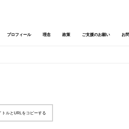
プロフィール
理念
政策
ご支援のお願い
お
G
BASIC PRINCIPLE
基本理念
イトルとURLをコピーする
tributions
NATIONAL AFFAIRS
国政への考え