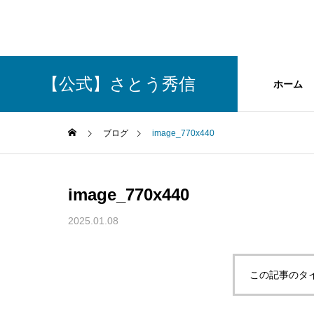
【公式】さとう秀信
ホーム
ブログ
image_770x440
GREETIN
image_770x440
ご挨拶
2025.01.08
理念
政策
Philosophy
Policy
この記事のタ
Social Con
社会貢献